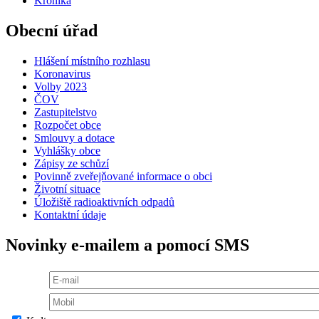
Kronika
Obecní úřad
Hlášení místního rozhlasu
Koronavirus
Volby 2023
ČOV
Zastupitelstvo
Rozpočet obce
Smlouvy a dotace
Vyhlášky obce
Zápisy ze schůzí
Povinně zveřejňované informace o obci
Životní situace
Úložiště radioaktivních odpadů
Kontaktní údaje
Novinky e-mailem a pomocí SMS