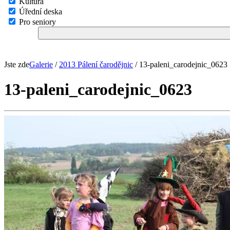
Kultura
Úřední deska
Pro seniory
Jste zde
Galerie
/
2013 Pálení čarodějnic
/ 13-paleni_carodejnic_0623
13-paleni_carodejnic_0623