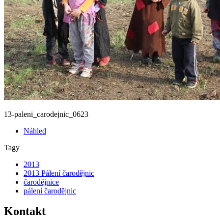
13-paleni_carodej­nic_0623
Náhled
Tagy
2013
2013 Pálení čarodějnic
čarodějnice
pálení čarodějnic
Kontakt