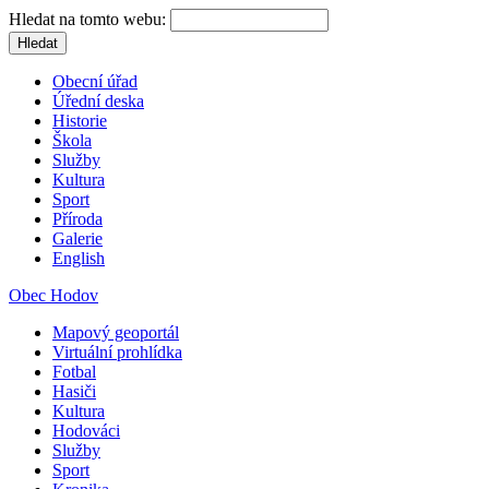
Hledat na tomto webu:
Obecní úřad
Úřední deska
Historie
Škola
Služby
Kultura
Sport
Příroda
Galerie
English
Obec Hodov
Mapový geoportál
Virtuální prohlídka
Fotbal
Hasiči
Kultura
Hodováci
Služby
Sport