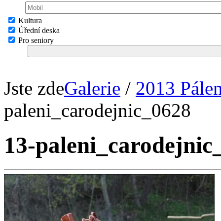
Kultura
Úřední deska
Pro seniory
Jste zde
Galerie
/
2013 Pálen
paleni_carodejnic_0628
13-paleni_carodejnic