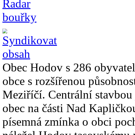
Obec Hodov s 286 obyvatel
obce s rozšířenou působnos
Meziříčí. Centrální stavbou
obec na části Nad Kapličko
písemná zmínka o obci poch