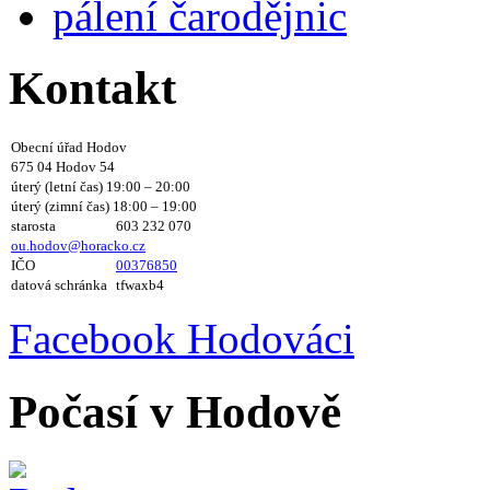
pálení čarodějnic
Kontakt
Obecní úřad Hodov
675 04 Hodov 54
úterý (letní čas) 19:00 – 20:00
úterý (zimní čas) 18:00 – 19:00
starosta
603 232 070
ou.hodov@horacko.cz
IČO
00376850
datová schránka
tfwaxb4
Facebook Hodováci
Počasí v Hodově