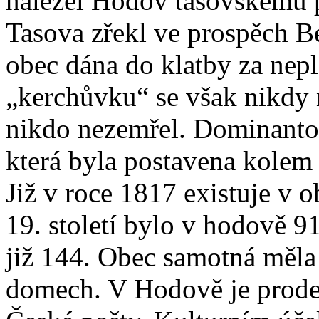
náležel Hodov tasovskému p
Tasova zřekl ve prospěch B
obec dána do klatby za nepl
„kerchůvku“ se však nikdy 
nikdo nezemřel. Dominantou
která byla postavena kolem
Již v roce 1817 existuje v o
19. století bylo v hodově 91
již 144. Obec samotná měla
domech. V Hodově je prode