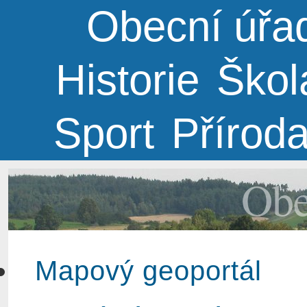
Obecní úřa
Historie
Škol
Sport
Přírod
Obe
Mapový geoportál