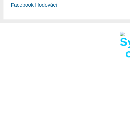
Facebook Hodováci
Obec Hodov s 286 obyva
km od obce s rozšířen
km od Velkého Meziříčí
hodovská kaplička, děl
Kapličkou a Pod Kapli