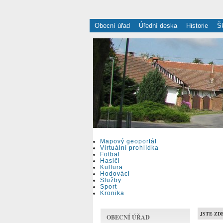
Obecní úřad
Úřední deska
Historie
Š
Mapový geoportál
Virtuální prohlídka
Fotbal
Hasiči
Kultura
Hodováci
Služby
Sport
Kronika
JSTE ZD
OBECNÍ ÚŘAD