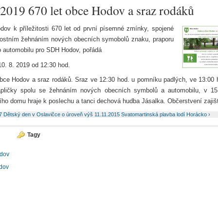
.2019 670 let obce Hodov a sraz rodáků
ov k příležitosti 670 let od první písemné zmínky, spojené
nostním žehnáním nových obecních symobolů znaku, praporu
 automobilu pro SDH Hodov, pořádá
10. 8. 2019 od 12:30 hod.
bce Hodov a sraz rodáků. Sraz ve 12:30 hod. u pomníku padlých, ve 13:00
apličky spolu se žehnáním nových obecních symbolů a automobilu, v 15
ního domu hraje k poslechu a tanci dechová hudba Jásalka. Občerstvení zajiš
17 Dětský den v Oslavičce
o úroveň výš
11.11.2015 Svatomartinská plavba lodí Horácko ›
Tagy
dov
dov