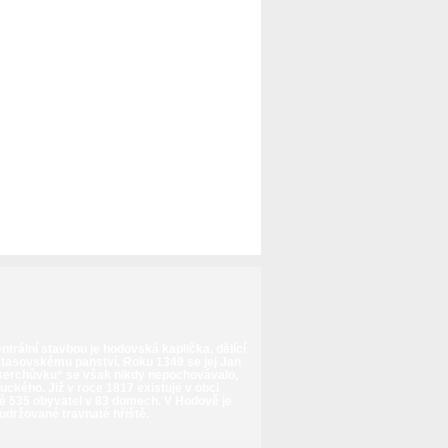
trální stavbou je hodovská kaplička, dělící
 tasovskému panství. Roku 1349 se jej Jan
 „kerchůvku“ se však nikdy nepochovávalo,
ckého. Již v roce 1817 existuje v obci
době 535 obyvatel v 83 domech. V Hodově je
udržované travnaté hřiště.