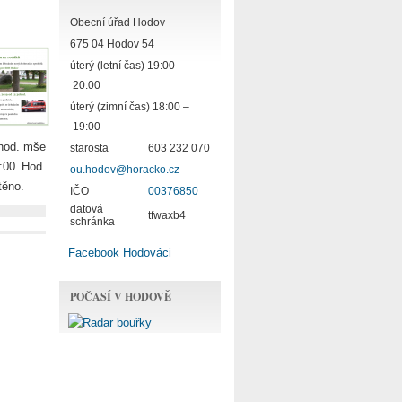
Obecní úřad Hodov
675 04 Hodov 54
úterý (letní čas) 19:00 –
20:00
úterý (zimní čas) 18:00 –
19:00
 hod. mše
starosta
603 232 070
:00 Hod.
ou.hodov@horacko.cz
těno.
IČO
00376850
datová
tfwaxb4
schránka
Facebook Hodováci
POČASÍ V HODOVĚ