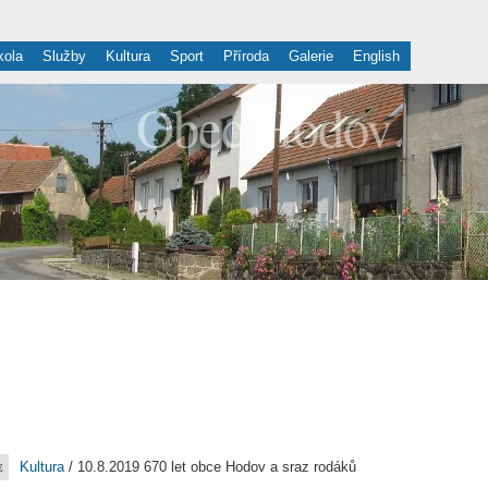
kola
Služby
Kultura
Sport
Příroda
Galerie
English
Obec Hodov
Kultura
/ 10.8.2019 670 let obce Hodov a sraz rodáků
E