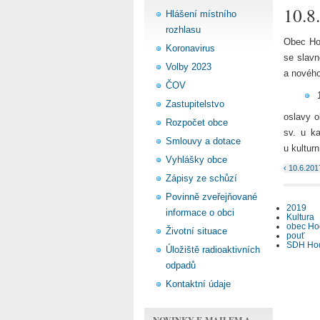
10.8
Hlášení místního
rozhlasu
Obec Hod
Koronavirus
se slav
Volby 2023
a nového
ČOV
Zastupitelstvo
oslavy o
Rozpočet obce
sv. u k
Smlouvy a dotace
u kultur
Vyhlášky obce
‹ 10.6.20
Zápisy ze schůzí
Povinně zveřejňované
2019
informace o obci
Kultura
obec Ho
Životní situace
pouť
SDH Ho
Úložiště radioaktivních
odpadů
Kontaktní údaje