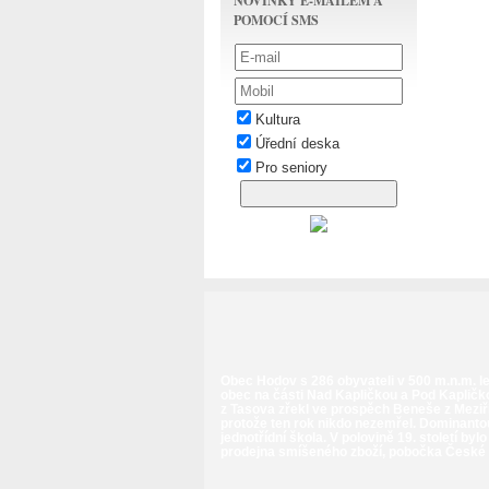
NOVINKY E-MAILEM A
POMOCÍ SMS
Kultura
Úřední deska
Pro seniory
Obec Hodov s 286 obyvateli v 500 m.n.m. le
obec na části Nad Kapličkou a Pod Kapličk
z Tasova zřekl ve prospěch Beneše z Meziř
protože ten rok nikdo nezemřel. Dominantou
jednotřídní škola. V polovině 19. století b
prodejna smíšeného zboží, pobočka České po