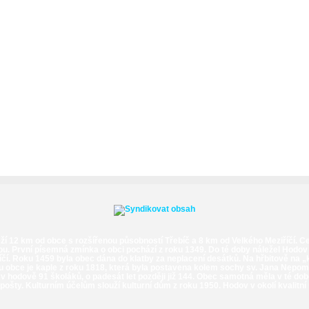
ží 12 km od obce s rozšířenou působností Třebíč a 8 km od Velkého Meziříčí. Cen
ou. První písemná zmínka o obci pochází z roku 1349. Do té doby náležel Hodov
íčí. Roku 1459 byla obec dána do klatby za neplacení desátků. Na hřbitově na
 obce je kaple z roku 1818, která byla postavena kolem sochy sv. Jana Nepomu
ylo v hodově 91 školáků, o padesát let později již 144. Obec samotná měla v té 
šty. Kulturním účelům slouží kulturní dům z roku 1950. Hodov v okolí kvalitní 