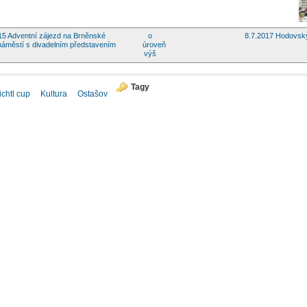
015 Adventní zájezd na Brněnské
o
8.7.2017 Hodovský
náměstí s divadelním představením
úroveň
výš
Tagy
ichtl cup
Kultura
Ostašov