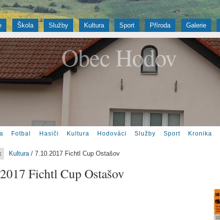
e
Škola
Služby
Kultura
Sport
Příroda
Galerie
Obec Hodov
ka
Fotbal
Hasiči
Kultura
Hodováci
Služby
Sport
Kronika
Kultura
/ 7.10.2017 Fichtl Cup Ostašov
E
.2017 Fichtl Cup Ostašov