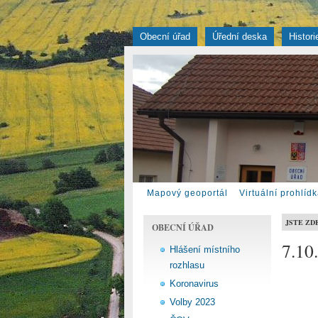
Obecní úřad
Úřední deska
Histori
Mapový geoportál
Virtuální prohlíd
JSTE ZD
OBECNÍ ÚŘAD
7.10
Hlášení místního
rozhlasu
Koronavirus
Volby 2023