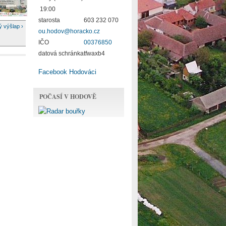
19:00
starosta
603 232 070
 výšlap ›
ou.hodov@horacko.cz
IČO
00376850
datová schránka
tfwaxb4
Facebook Hodováci
POČASÍ V HODOVĚ