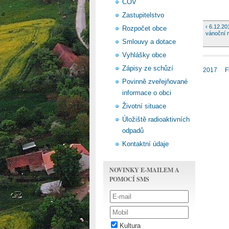
ČOV
Zastupitelstvo
‹ 6.12.2
Rozpočet obce
vánoční 
Smlouvy a dotace
Vyhlášky obce
Zápisy ze schůzí
2017
F
Povinně zveřejňované
informace o obci
Životní situace
Úložiště radioaktivních
odpadů
Kontaktní údaje
NOVINKY E-MAILEM A
POMOCÍ SMS
Kultura