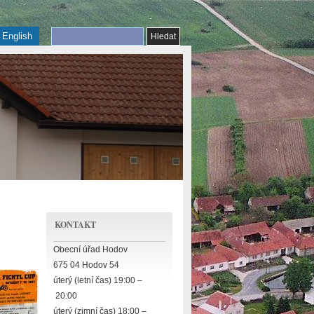
English
KONTAKT
Obecní úřad Hodov
675 04 Hodov 54
úterý (letní čas) 19:00 –
20:00
úterý (zimní čas) 18:00 –