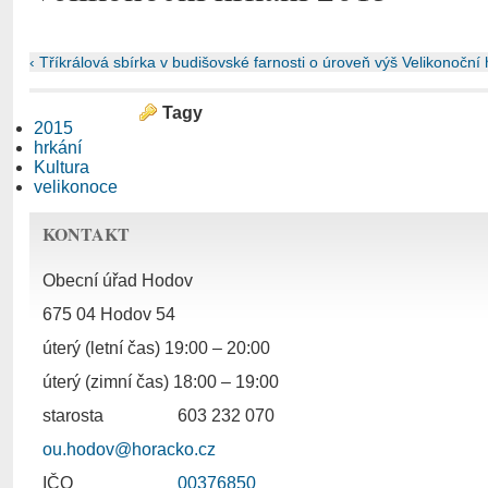
‹ Tříkrálová sbírka v budišovské farnosti
o úroveň výš
Velikonoční 
Tagy
2015
hrkání
Kultura
velikonoce
KONTAKT
Obecní úřad Hodov
675 04 Hodov 54
úterý (letní čas) 19:00 – 20:00
úterý (zimní čas) 18:00 – 19:00
starosta
603 232 070
ou.hodov@horacko.cz
IČO
00376850