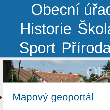
Obecní úřa
Historie
Škol
Sport
Přírod
Obe
Mapový geoportál