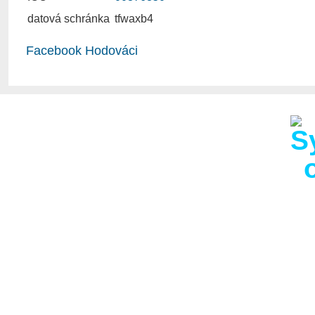
datová schránka
tfwaxb4
Facebook Hodováci
Obec Hodov s 286 obyva
km od obce s rozšířen
km od Velkého Meziříčí
hodovská kaplička, děl