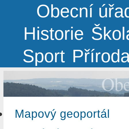
Obecní úřa
Historie
Škol
Sport
Přírod
Obe
Mapový geoportál