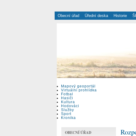
Obecní úřad
Úřední deska
Historie
Š
Mapový geoportál
Virtuální prohlídka
Fotbal
Hasiči
Kultura
Hodováci
Služby
Sport
Kronika
Rozpo
OBECNÍ ÚŘAD