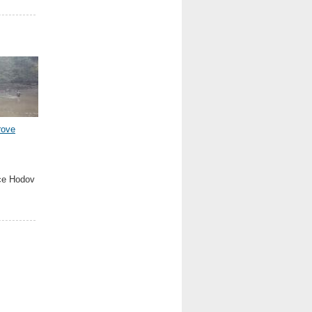
rove
bce Hodov