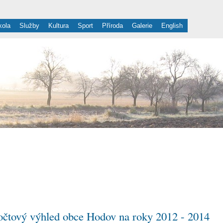
kola
Služby
Kultura
Sport
Příroda
Galerie
English
Obec Hodov
čtový výhled obce Hodov na roky 2012 - 2014