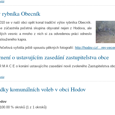
 dál
 rybníka Obecník
2010 se v naší obci opět konal tradiční výlov rybníka Obecník.
e zúčastnila početná skupina obyvatel nejen z Hodova, ale
ehlých vesnic a mnoho z nich si za odvedenou práci odneslo
slouženého kapra.
ečeřová vyfotila ještě spoustu pěkných fotografií:
http://hodov.cz/…rey-vece
ení o ustavujícím zasedání zastupitelstva obce
R M A C E o konání ustavujícího zasedání nově zvoleného Zastupitelstva o
 dál
dky komunálních voleb v obci Hodov
odov
100.00 % okrsků (1 z 1 okrsků)