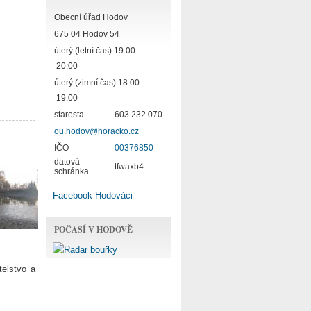
Obecní úřad Hodov
675 04 Hodov 54
úterý (letní čas) 19:00 –
20:00
úterý (zimní čas) 18:00 –
19:00
starosta
603 232 070
ou.hodov@horacko.cz
IČO
00376850
datová
tfwaxb4
schránka
Facebook Hodováci
POČASÍ V HODOVĚ
elstvo a