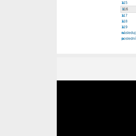
115
116
117
118
119
následují
poslední