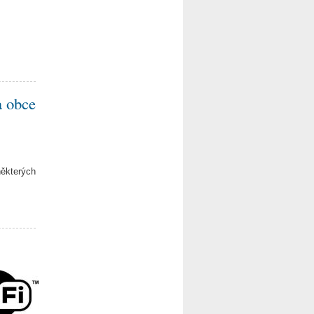
a obce
některých