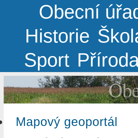
Obecní úřa
Historie
Škol
Sport
Přírod
Obe
Mapový geoportál