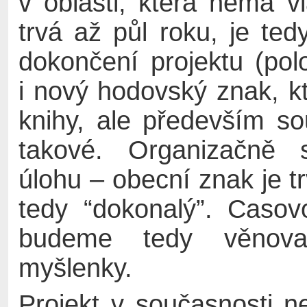
v oblasti, která nemá v
trvá až půl roku, je t
dokončení projektu (pol
i nový hodovský znak, k
knihy, ale především s
takové. Organizačně 
úlohu – obecní znak je t
tedy “dokonalý”. Caso
budeme tedy věnovat
myšlenky.
Projekt v současnosti 