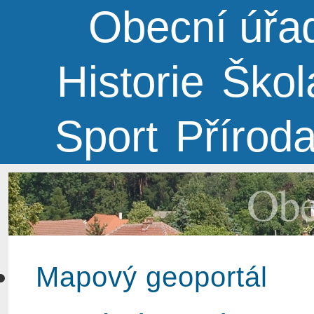
Obecní úřa
Historie
Škol
Sport
Přírod
Obe
Mapový geoportál