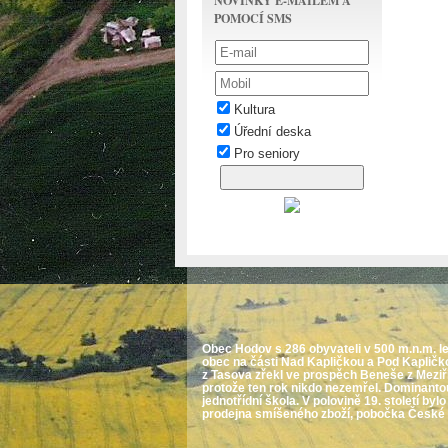
NOVINKY E-MAILEM A
POMOCÍ SMS
Kultura
Úřední deska
Pro seniory
Obec Hodov s 286 obyvateli v 500 m.n.m. le
obec na části Nad Kapličkou a Pod Kapličk
z Tasova zřekl ve prospěch Beneše z Meziř
protože ten rok nikdo nezemřel. Dominantou
jednotřídní škola. V polovině 19. století b
prodejna smíšeného zboží, pobočka České po