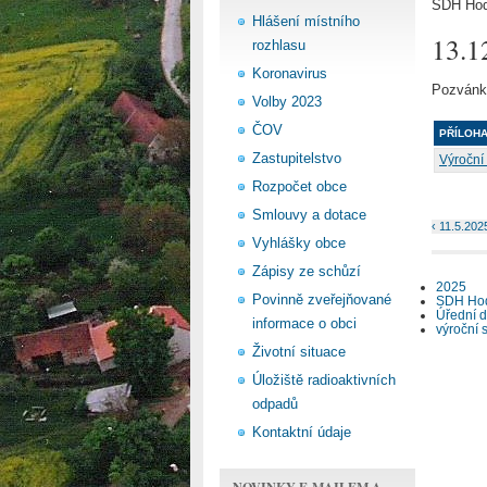
SDH Ho
Hlášení místního
13.1
rozhlasu
Koronavirus
Pozvánka
Volby 2023
ČOV
PŘÍLOH
Zastupitelstvo
Výroční
Rozpočet obce
Smlouvy a dotace
‹ 11.5.202
Vyhlášky obce
Zápisy ze schůzí
2025
Povinně zveřejňované
SDH Ho
Úřední 
informace o obci
výroční 
Životní situace
Úložiště radioaktivních
odpadů
Kontaktní údaje