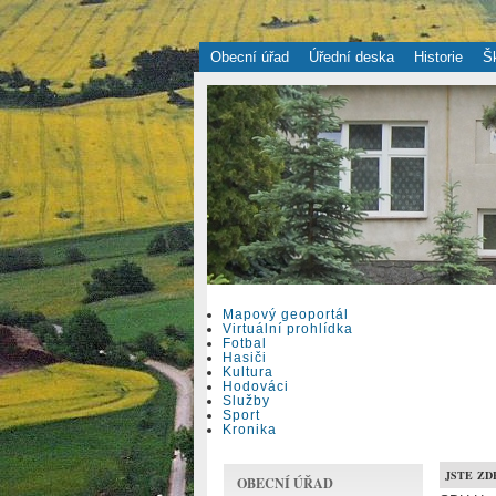
Obecní úřad
Úřední deska
Historie
Š
Mapový geoportál
Virtuální prohlídka
Fotbal
Hasiči
Kultura
Hodováci
Služby
Sport
Kronika
JSTE ZD
OBECNÍ ÚŘAD