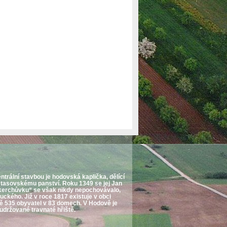
trální stavbou je hodovská kaplička, dělící
 tasovskému panství. Roku 1349 se jej Jan
 „kerchůvku“ se však nikdy nepochovávalo,
ckého. Již v roce 1817 existuje v obci
době 535 obyvatel v 83 domech. V Hodově je
udržované travnaté hřiště.