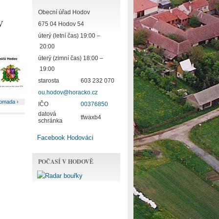
Obecní úřad Hodov
v
675 04 Hodov 54
úterý (letní čas) 19:00 –
20:00
úterý (zimní čas) 18:00 –
19:00
starosta
603 232 070
ou.hodov@horacko.cz
romada ›
IČO
00376850
datová
tfwaxb4
schránka
Facebook Hodováci
POČASÍ V HODOVĚ