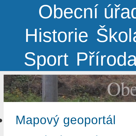
Obecní úřa
Historie
Škol
Sport
Přírod
Obe
Mapový geoportál