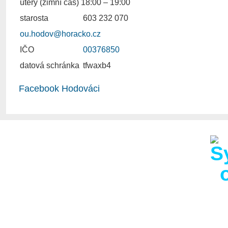
úterý (zimní čas) 18:00 – 19:00
starosta
603 232 070
ou.hodov@horacko.cz
IČO
00376850
datová schránka
tfwaxb4
Facebook Hodováci
Obec Hodov s 286 obyva