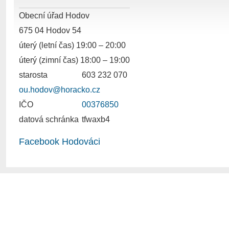
Obecní úřad Hodov
675 04 Hodov 54
úterý (letní čas) 19:00 – 20:00
úterý (zimní čas) 18:00 – 19:00
starosta
603 232 070
ou.hodov@horacko.cz
IČO
00376850
datová schránka
tfwaxb4
Facebook Hodováci
Obec Hodov s 286 obyva