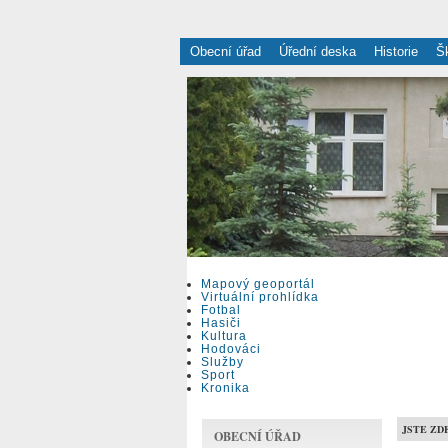
Obecní úřad
Úřední deska
Historie
Š
Mapový geoportál
Virtuální prohlídka
Fotbal
Hasiči
Kultura
Hodováci
Služby
Sport
Kronika
JSTE ZD
OBECNÍ ÚŘAD