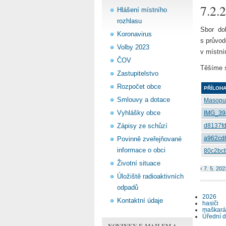
7.2
Hlášení místního
rozhlasu
Sbor do
Koronavirus
s průvod
Volby 2023
v místní
ČOV
Těšíme s
Zastupitelstvo
Rozpočet obce
PŘÍLOH
Smlouvy a dotace
Masopus
Vyhlášky obce
IMG_39
Zápisy ze schůzí
d8137fd
a962cd
Povinně zveřejňované
informace o obci
80c2bcb
Životní situace
‹ 7. 5. 20
Úložiště radioaktivních
odpadů
2026
Kontaktní údaje
hasiči
maškará
Úřední 