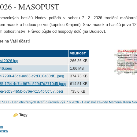
.2026 - MASOPUST
brovolných hasičů Hodov pořádá v sobotu 7. 2. 2026 tradiční maškarní 
em masek a hudbou po vsi (kapelou Krajané). Sraz masek a hasičů je ve 12
m pohostinství. Průvod půjde od hospody dolů (na Budišov).
e na Vaši účast!
A
VELIKOST
t 2026.jpg
266.36 KB
46.jpeg
1.66 MB
f-7290-43de-ad83-c2d310a80df1.jpeg
374.73 KB
85-1f54-4e7b-967c-529d7d2710d5.jpeg
614.51 KB
a-3cb3-4b5b-b76e-fc154bf0cf57.jpeg
735.6 KB
23 SDH - Den otevřených dveří
o úroveň výš
7.6.2026 - Hasičské závody Memoriál Karla No
Tagy
di
deska