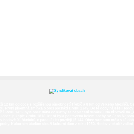
ží 12 km od obce s rozšířenou působností Třebíč a 8 km od Velkého Meziříčí. Cen
ou. První písemná zmínka o obci pochází z roku 1349. Do té doby náležel Hodov
íčí. Roku 1459 byla obec dána do klatby za neplacení desátků. Na hřbitově na
 obce je kaple z roku 1818, která byla postavena kolem sochy sv. Jana Nepomu
ylo v hodově 91 školáků, o padesát let později již 144. Obec samotná měla v té 
šty. Kulturním účelům slouží kulturní dům z roku 1950. Hodov v okolí kvalitní 