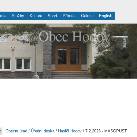
kola
Služby
Kultura
Sport
Příroda
Galerie
English
Obec Hodov
Obecní úřad
/
Úřední deska
/
Hasiči Hodov
/ 7.2.2026 - MASOPUST
E