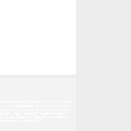
trální stavbou je hodovská kaplička, dělící
 tasovskému panství. Roku 1349 se jej Jan
 „kerchůvku“ se však nikdy nepochovávalo,
ckého. Již v roce 1817 existuje v obci
době 535 obyvatel v 83 domech. V Hodově je
udržované travnaté hřiště.