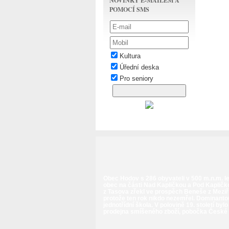
NOVINKY E-MAILEM A
POMOCÍ SMS
Kultura
Úřední deska
Pro seniory
Obec Hodov s 286 obyvateli v 500 m.n.m. le
obec na části Nad Kapličkou a Pod Kapličk
z Tasova zřekl ve prospěch Beneše z Meziř
protože ten rok nikdo nezemřel. Dominantou
jednotřídní škola. V polovině 19. století b
prodejna smíšeného zboží, pobočka České po