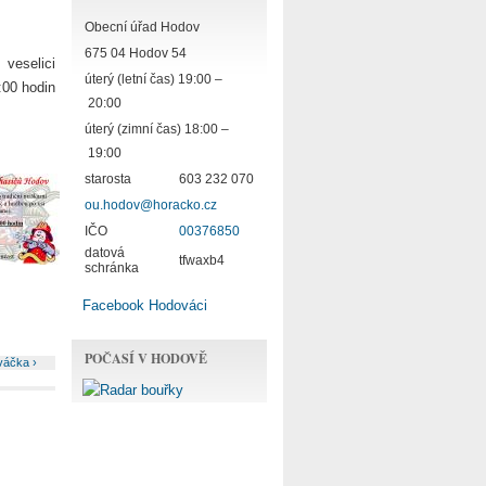
Obecní úřad Hodov
675 04 Hodov 54
veselici
úterý (letní čas) 19:00 –
:00 hodin
20:00
úterý (zimní čas) 18:00 –
19:00
starosta
603 232 070
ou.hodov@horacko.cz
IČO
00376850
datová
tfwaxb4
schránka
Facebook Hodováci
POČASÍ V HODOVĚ
váčka ›