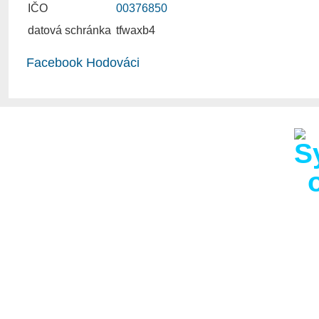
IČO
00376850
datová schránka
tfwaxb4
Facebook Hodováci
Obec Hodov s 286 obyva
km od obce s rozšířen
km od Velkého Meziříčí
hodovská kaplička, děl