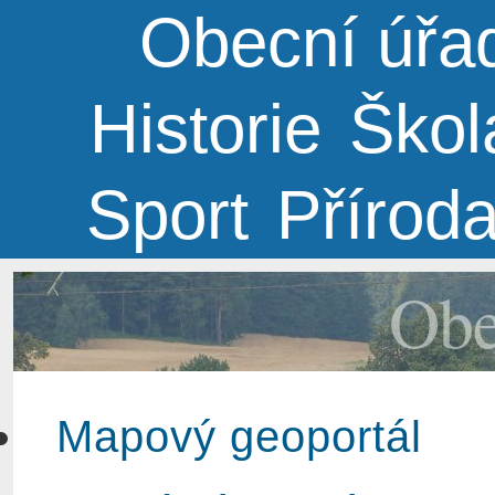
Obecní úřa
Historie
Škol
Sport
Přírod
Obe
Mapový geoportál