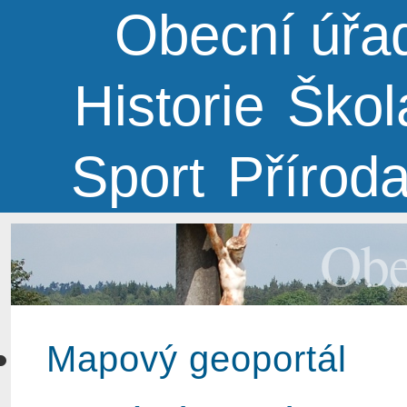
Obecní úřa
Historie
Škol
Sport
Přírod
Obe
Mapový geoportál