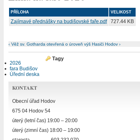
PŘÍLOHA
VELIKOST
Zajímavé přednášky na budišovské faře.pdf
727.44 KB
‹ Věž sv. Gotharda otevřená
o úroveň výš
Hasiči Hodov ›
Tagy
2026
fara Budišov
Úřední deska
KONTAKT
Obecní úřad Hodov
675 04 Hodov 54
úterý (letní čas) 19:00 – 20:00
úterý (zimní čas) 18:00 – 19:00
starosta
603 232 070