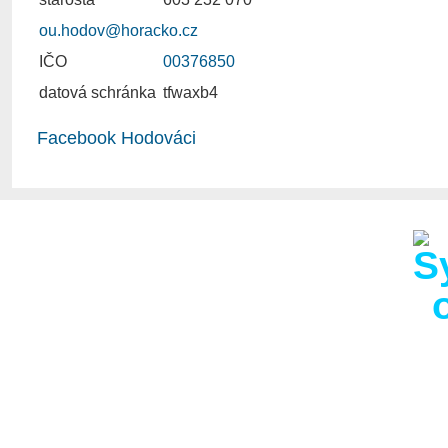
ou.hodov@horacko.cz
IČO
00376850
datová schránka
tfwaxb4
Facebook Hodováci
Obec Hodov s 286 obyva
km od obce s rozšířen