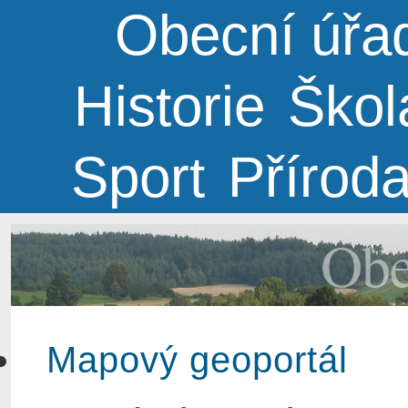
Obecní úřa
Historie
Škol
Sport
Přírod
Obe
Mapový geoportál