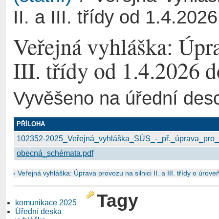
II. a III. třídy od 1.4.2
Veřejná vyhláška: Úpra
III. třídy od 1.4.2026
Vyvěšeno na úřední des
PŘÍLOHA
102352-2025_Veřejná_vyhláška_SÚS_-_př._úprava_pro
obecná_schémata.pdf
‹ Veřejná vyhláška: Úprava provozu na silnici II. a III. třídy
o úroveň
Tagy
komunikace 2025
Úřední deska